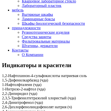
Кварцевое лабораторное стекло
Лабораторный пластик
мебель
Вытяжные шкафы
Ламинарные боксы
Шкафы биологической безопасности
принадлежности
Резинотехнические изделия
Средства защиты
Фильтровальные материалы
Штативы, держатели
Контакты
О Компании
Индикаторы и красители
1,2-Нафтохинон-4-сульфокислоты натриевая соль
1,5-Дифенилкарбазид (чда)
1-Нафтолфталеин (чда)
1-Нитрозо-2-нафтол (чда)
2,2-Дипиридил (чда)
2,3,5-Трифенилтетразолий хлористый (чда)
2,4-Динитрофенол (чда)
2,6-Дихлорфенолиндофенолят натрия (ч)