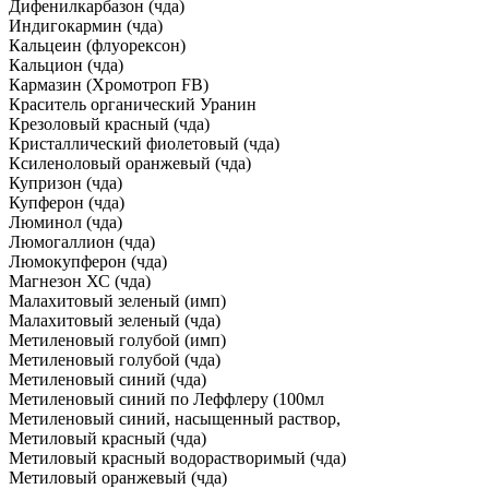
Дифенилкарбазон (чда)
Индигокармин (чда)
Кальцеин (флуорексон)
Кальцион (чда)
Кармазин (Хромотроп FB)
Краситель органический Уранин
Крезоловый красный (чда)
Кристаллический фиолетовый (чда)
Ксиленоловый оранжевый (чда)
Купризон (чда)
Купферон (чда)
Люминол (чда)
Люмогаллион (чда)
Люмокупферон (чда)
Магнезон ХС (чда)
Малахитовый зеленый (имп)
Малахитовый зеленый (чда)
Метиленовый голубой (имп)
Метиленовый голубой (чда)
Метиленовый синий (чда)
Метиленовый синий по Леффлеру (100мл
Метиленовый синий, насыщенный раствор,
Метиловый красный (чда)
Метиловый красный водорастворимый (чда)
Метиловый оранжевый (чда)