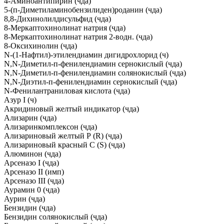
4-Аминоантипирин (чда)
5-(п-Диметиламинобензилиден)роданин (чда)
8,8-Дихинолилдисульфид (чда)
8-Меркаптохинолинат натрия (чда)
8-Меркаптохинолинат натрия 2-водн. (чда)
8-Оксихинолин (чда)
N-(1-Нафтил)-этилендиамин дигидрохлорид (ч)
N,N-Диметил-п-фенилендиамин сернокислый (чда)
N,N-Диметил-п-фенилендиамин солянокислый (чда)
N,N-Диэтил-п-фенилендиамин сернокислый (чда)
N-Фенилантраниловая кислота (чда)
Азур I (ч)
Акридиновый желтый индикатор (чда)
Ализарин (чда)
Ализаринкомплексон (чда)
Ализариновый желтый Р (R) (чда)
Ализариновый красный С (S) (чда)
Алюминон (чда)
Арсеназо I (чда)
Арсеназо II (имп)
Арсеназо III (чда)
Аурамин 0 (чда)
Аурин (чда)
Бензидин (чда)
Бензидин солянокислый (чда)