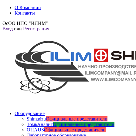
О Компании
Контакты
ОсОО НПО "ИЛИМ"
Вход
или
Регистрация
Оборудование
Shimadzu
Официальные представители
ТомьАналит
Официальные представители
OHAUS
Официальные представители
Лабораторное оборудование