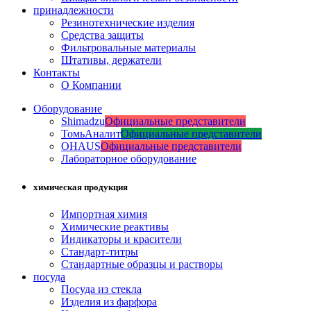
принадлежности
Резинотехнические изделия
Средства защиты
Фильтровальные материалы
Штативы, держатели
Контакты
О Компании
Оборудование
Shimadzu
Официальные представители
ТомьАналит
Официальные представители
OHAUS
Официальные представители
Лабораторное оборудование
химическая продукция
Импортная химия
Химические реактивы
Индикаторы и красители
Стандарт-титры
Стандартные образцы и растворы
посуда
Посуда из стекла
Изделия из фарфора