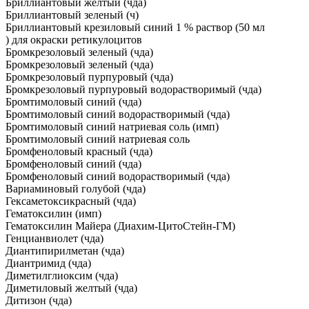
Бриллиантовый желтый (чда)
Бриллиантовый зеленый (ч)
Бриллиантовый крезиловый синий 1 % раствор (50 мл
) для окраски ретикулоцитов
Бромкрезоловый зеленый (чда)
Бромкрезоловый зеленый (чда)
Бромкрезоловый пурпуровый (чда)
Бромкрезоловый пурпуровый водорастворимый (чда)
Бромтимоловый синий (чда)
Бромтимоловый синий водорастворимый (чда)
Бромтимоловый синий натриевая соль (имп)
Бромтимоловый синий натриевая соль
Бромфеноловый красный (чда)
Бромфеноловый синий (чда)
Бромфеноловый синий водорастворимый (чда)
Вариаминовый голубой (чда)
Гексаметоксикрасный (чда)
Гематоксилин (имп)
Гематоксилин Майера (Диахим-ЦитоСтейн-ГМ)
Генцианвиолет (чда)
Диантипирилметан (чда)
Диантримид (чда)
Диметилглиоксим (чда)
Диметиловый желтый (чда)
Дитизон (чда)