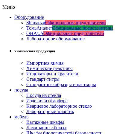
Меню
Оборудование
Shimadzu
Официальные представители
ТомьАналит
Официальные представители
OHAUS
Официальные представители
Лабораторное оборудование
химическая продукция
Импортная химия
Химические реактивы
Индикаторы и красители
Стандарт-титры
Стандартные образцы и растворы
посуда
Посуда из стекла
Изделия из фарфора
Кварцевое лабораторное стекло
Лабораторный пластик
мебель
Вытяжные шкафы
Ламинарные боксы
Шкафы биологической безопасности