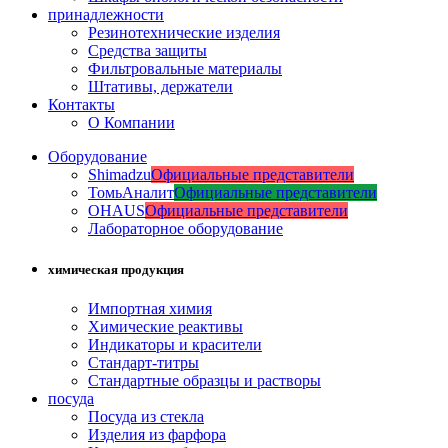
принадлежности
Резинотехнические изделия
Средства защиты
Фильтровальные материалы
Штативы, держатели
Контакты
О Компании
Оборудование
Shimadzu
Официальные представители
ТомьАналит
Официальные представители
OHAUS
Официальные представители
Лабораторное оборудование
химическая продукция
Импортная химия
Химические реактивы
Индикаторы и красители
Стандарт-титры
Стандартные образцы и растворы
посуда
Посуда из стекла
Изделия из фарфора