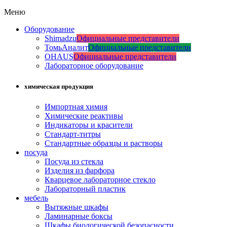
Меню
Оборудование
Shimadzu
Официальные представители
ТомьАналит
Официальные представители
OHAUS
Официальные представители
Лабораторное оборудование
химическая продукция
Импортная химия
Химические реактивы
Индикаторы и красители
Стандарт-титры
Стандартные образцы и растворы
посуда
Посуда из стекла
Изделия из фарфора
Кварцевое лабораторное стекло
Лабораторный пластик
мебель
Вытяжные шкафы
Ламинарные боксы
Шкафы биологической безопасности