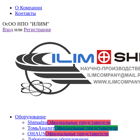
О Компании
Контакты
ОсОО НПО "ИЛИМ"
Вход
или
Регистрация
Оборудование
Shimadzu
Официальные представители
ТомьАналит
Официальные представители
OHAUS
Официальные представители
Лабораторное оборудование