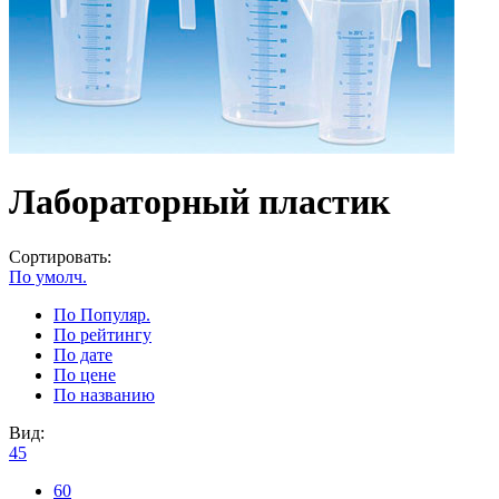
Лабораторный пластик
Сортировать:
По умолч.
По Популяр.
По рейтингу
По дате
По цене
По названию
Вид:
45
60