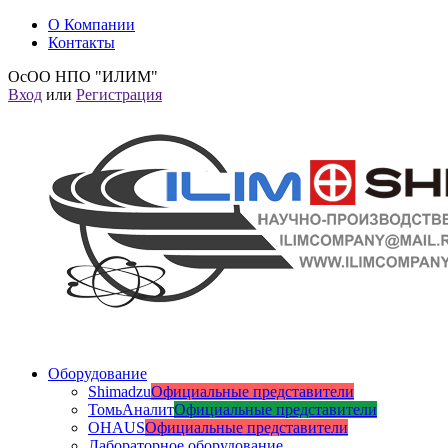
О Компании
Контакты
ОсОО НПО "ИЛИМ"
Вход
или
Регистрация
Оборудование
Shimadzu
Официальные представители
ТомьАналит
Официальные представители
OHAUS
Официальные представители
Лабораторное оборудование