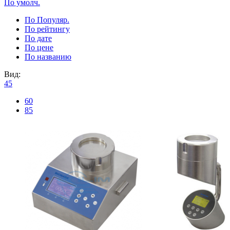
По умолч.
По Популяр.
По рейтингу
По дате
По цене
По названию
Вид:
45
60
85