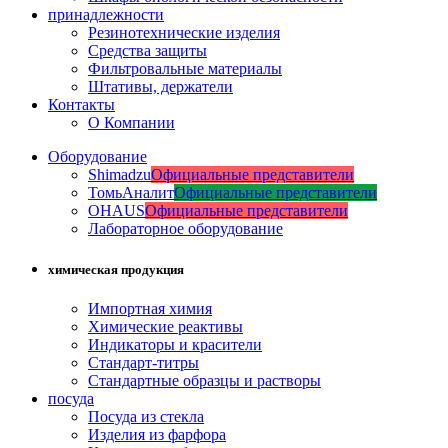
принадлежности
Резинотехнические изделия
Средства защиты
Фильтровальные материалы
Штативы, держатели
Контакты
О Компании
Оборудование
Shimadzu
Официальные представители
ТомьАналит
Официальные представители
OHAUS
Официальные представители
Лабораторное оборудование
химическая продукция
Импортная химия
Химические реактивы
Индикаторы и красители
Стандарт-титры
Стандартные образцы и растворы
посуда
Посуда из стекла
Изделия из фарфора