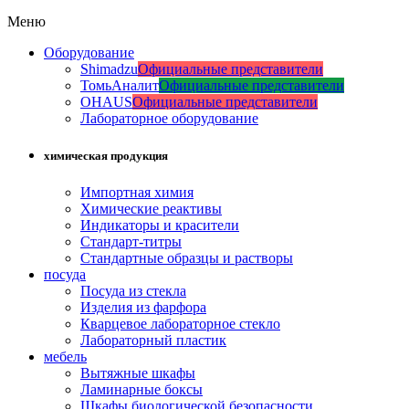
Меню
Оборудование
Shimadzu
Официальные представители
ТомьАналит
Официальные представители
OHAUS
Официальные представители
Лабораторное оборудование
химическая продукция
Импортная химия
Химические реактивы
Индикаторы и красители
Стандарт-титры
Стандартные образцы и растворы
посуда
Посуда из стекла
Изделия из фарфора
Кварцевое лабораторное стекло
Лабораторный пластик
мебель
Вытяжные шкафы
Ламинарные боксы
Шкафы биологической безопасности