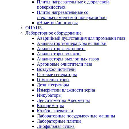
Плиты нагревательные с дюралевой
поверхностью
Плиты нагревательные со
стеклокерамической поверхностью
pH-метры/иономеры
OHAUS
Лабораторное оборудование
Аварийный душ/станция для промывки глаз
Анализатор температуры вспышки
Анализатор электролита
Анализаторы волокон
Анализаторы выхлопных газов
Аргоновые очистители газа
Воздухоочистители
Газовые генераторы
Гомогенизаторы
Дезинтеграторы
Измерители влажности зерна
Инкубаторы
Денситометры-Ареометры
Колориметры
Колбонагреватели
Лабораторные посудомоечные машины
Лабораторные плитки
Лиофильная сушка