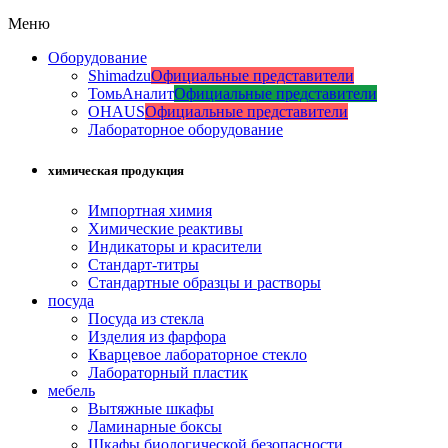
Меню
Оборудование
Shimadzu
Официальные представители
ТомьАналит
Официальные представители
OHAUS
Официальные представители
Лабораторное оборудование
химическая продукция
Импортная химия
Химические реактивы
Индикаторы и красители
Стандарт-титры
Стандартные образцы и растворы
посуда
Посуда из стекла
Изделия из фарфора
Кварцевое лабораторное стекло
Лабораторный пластик
мебель
Вытяжные шкафы
Ламинарные боксы
Шкафы биологической безопасности