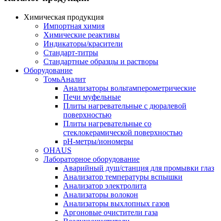
Химическая продукция
Импортная химия
Химические реактивы
Индикаторы/красители
Стандарт-титры
Стандартные образцы и растворы
Оборудование
ТомьАналит
Анализаторы вольтамперометрические
Печи муфельные
Плиты нагревательные с дюралевой
поверхностью
Плиты нагревательные со
стеклокерамической поверхностью
pH-метры/иономеры
OHAUS
Лабораторное оборудование
Аварийный душ/станция для промывки глаз
Анализатор температуры вспышки
Анализатор электролита
Анализаторы волокон
Анализаторы выхлопных газов
Аргоновые очистители газа