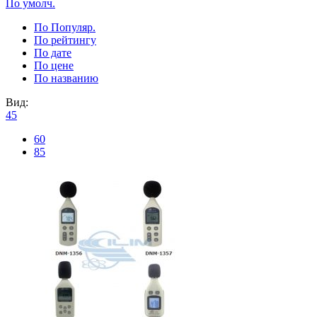
По умолч.
По Популяр.
По рейтингу
По дате
По цене
По названию
Вид:
45
60
85