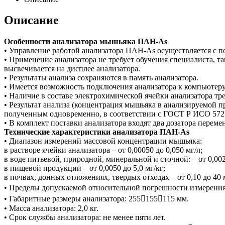
Описание
Особенности анализатора мышьяка ПАН-As
• Управление работой анализатора ПАН-As осуществляется с п
• Применение анализатора не требует обучения специалиста, т
высвечивается на дисплее анализатора.
• Результаты анализа сохраняются в память анализатора.
• Имеется возможность подключения анализатора к компьютеру
• Наличие в составе электрохимической ячейки анализатора тр
• Результат анализа (концентрация мышьяка в анализируемой п
полученным одновременно, в соответствии с ГОСТ Р ИСО 5725
• В комплект поставки анализатора входят два дозатора переме
Технические характеристики анализатора ПАН-As
• Диапазон измерений массовой концентрации мышьяка:
в растворе ячейки анализатора – от 0,00050 до 0,050 мг/л;
в воде питьевой, природной, минеральной и сточной: – от 0,0020
в пищевой продукции – от 0,0050 до 5,0 мг/кг;
в почвах, донных отложениях, твердых отходах – от 0,10 до 40 м
• Пределы допускаемой относительной погрешности измерения ма
• Габаритные размеры анализатора: 255155115 мм.
• Масса анализатора: 2,0 кг.
• Cрок службы анализатора: не менее пяти лет.