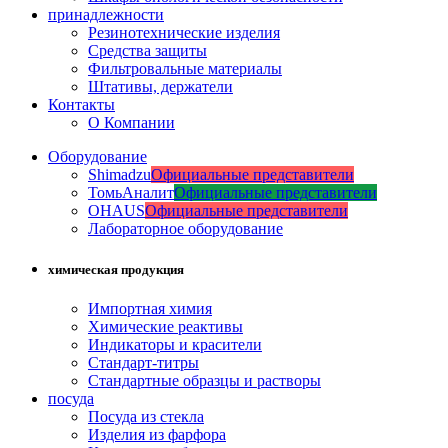
принадлежности
Резинотехнические изделия
Средства защиты
Фильтровальные материалы
Штативы, держатели
Контакты
О Компании
Оборудование
Shimadzu
Официальные представители
ТомьАналит
Официальные представители
OHAUS
Официальные представители
Лабораторное оборудование
химическая продукция
Импортная химия
Химические реактивы
Индикаторы и красители
Стандарт-титры
Стандартные образцы и растворы
посуда
Посуда из стекла
Изделия из фарфора