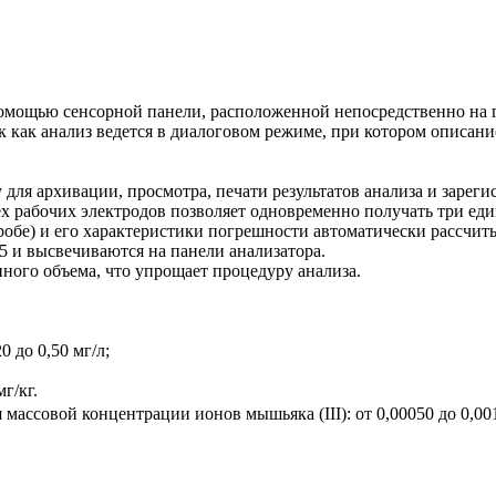
омощью сенсорной панели, расположенной непосредственно на г
ак как анализ ведется в диалоговом режиме, при котором описан
 для архивации, просмотра, печати результатов анализа и заре
ех рабочих электродов позволяет одновременно получать три еди
робе) и его характеристики погрешности автоматически рассчит
 и высвечиваются на панели анализатора.
нного объема, что упрощает процедуру анализа.
 до 0,50 мг/л;
г/кг.
ссовой концентрации ионов мышьяка (III): от 0,00050 до 0,0010 