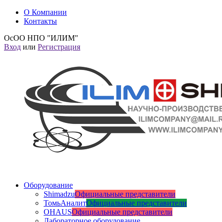
О Компании
Контакты
ОсОО НПО "ИЛИМ"
Вход
или
Регистрация
Оборудование
Shimadzu
Официальные представители
ТомьАналит
Официальные представители
OHAUS
Официальные представители
Лабораторное оборудование