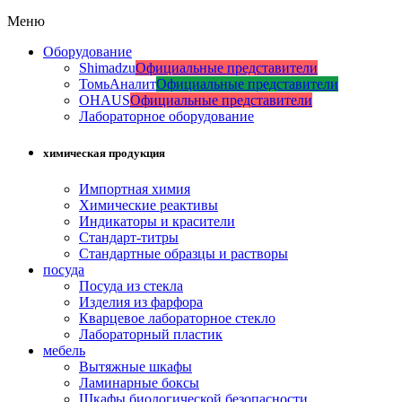
Меню
Оборудование
Shimadzu
Официальные представители
ТомьАналит
Официальные представители
OHAUS
Официальные представители
Лабораторное оборудование
химическая продукция
Импортная химия
Химические реактивы
Индикаторы и красители
Стандарт-титры
Стандартные образцы и растворы
посуда
Посуда из стекла
Изделия из фарфора
Кварцевое лабораторное стекло
Лабораторный пластик
мебель
Вытяжные шкафы
Ламинарные боксы
Шкафы биологической безопасности